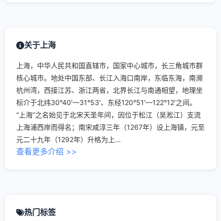
关于上海
上海，中华人民共和国直辖市，国家中心城市，长三角城市群
核心城市。地处中国东部、长江入海口南岸，东临东海，南濒
杭州湾，西接江苏、浙江两省，北界长江与南通相望，地理坐
标介于北纬30°40′—31°53′、东经120°51′—122°12′之间。
“上海”之名始见于北宋天圣年间，因位于松江（吴淞江）支流
上海浦西岸而得名；南宋咸淳三年（1267年）设上海镇，元至
元二十九年（1292年）升格为上...
查看更多介绍 >>
热门标签