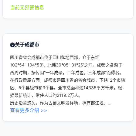
当前无预警信息
关于成都市
四川省省会成都市位于四川盆地西部，介于东经
102°54′-104°53′、北纬30°05′-31°26′之间。成都之名源于
西周时期，据传因“一年成聚，二年成邑，三年成都”而得名。
在行政隶属方面，成都市是四川省的省会城市，下辖12个市辖
区、5个县级市和3个县。全市总面积达14335平方千米，根
据最新统计，常住人口约2119.2万人。
历史沿革悠久，作为古蜀文明发祥地，拥有都江堰、...
查看更多介绍 >>